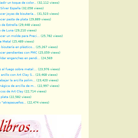
dir un toque de color...
(32,112 views)
 Silver España
(32,058 views)
er joyas de bisutería...
(31,523 views)
cer pasta de plata
(29,889 views)
 de Estrella
(29,448 views)
e de Luna
(29,210 views)
er un molde para Preci...
(25,782 views)
de Metal
(25,489 views)
bisutería en plástico...
(25,267 views)
cer pendientes con PMC
(25,059 views)
dar enganches en pendi...
(24,569
 al fuego sobre metal:...
(23,976 views)
anillo con Art Clay S...
(23,468 views)
bajar la arcilla polim...
(23,420 views)
mágica de arcilla de m...
(22,997 views)
icos de Art Clay
(22,714 views)
 plata
(22,582 views)
 "atrapasueños...
(22,474 views)