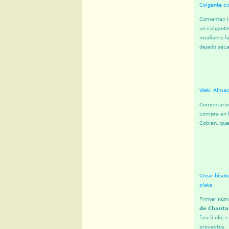
Colgante ci
Comentan lo
un colgante
mediante la
dejado secar
Web: Almac
Comentarios
compra en l
Cobian, que
Crear bisut
plata
Primer núm
de Chanta
fascículo, 
proyectos.