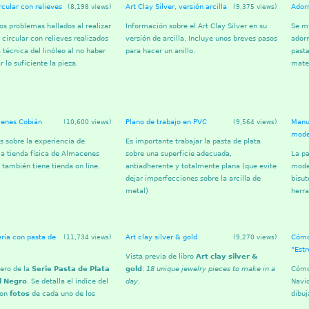
rcular con relieves
Art Clay Silver, versión arcilla
Adorn
(8,198 views)
(9,375 views)
s problemas hallados al realizar
Información sobre el Art Clay Silver en su
Se m
 circular con relieves realizados
versión de arcilla. Incluye unos breves pasos
adorn
 técnica del linóleo al no haber
para hacer un anillo.
pasta
 lo suficiente la pieza.
mater
enes Cobián
Plano de trabajo en PVC
Manu
(10,600 views)
(9,564 views)
mode
 sobre la experiencia de
Es importante trabajar la pasta de plata
a tienda física de Almacenes
sobre una superficie adecuada,
La pa
 también tiene tienda on line.
antiadherente y totalmente plana (que evite
model
dejar imperfecciones sobre la arcilla de
bisut
metal)
herr
ería con pasta de
Art clay silver & gold
Cómo
(11,734 views)
(9,270 views)
"Estr
Vista previa de libro
Art clay silver &
ero de la
Serie Pasta de Plata
gold
:
18 unique jewelry pieces to make in a
Cómo 
l Negro
. Se detalla el índice del
day
.
Navid
con
fotos
de cada uno de los
dibuj