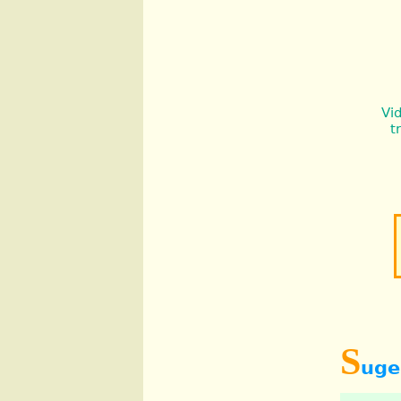
Vi
t
S
uge