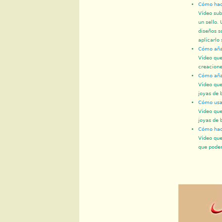
Cómo hace
Vídeo sub
un sello.
diseños s
aplicarlo 
Cómo añad
Video que
creacione
Cómo añad
Video que
joyas de 
Cómo usar
Video que
joyas de 
Cómo hace
Video que
que podem