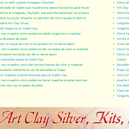
r un sello usando Imagepac Daylight
Cómo aña
titulado en inglés que muestra los pasos necesarios para hacer
Art Clay
 Utiliza el Imagepac Daylight, que permite estampar tus propios
Cómo hac
obre tus joyas. Muestra un ejemplo de cómo queda el sello al
Cómo ha
sobre Art Clay Silver.
Colgante
ir engarces al metal clay
Colgant
 nos muestra cómo podemos añadir engarces a nuestras
Cómo hac
s de pasta de plata.
Arcilla 
ir un toque de color a tus piezas con la resina epoxi
Curso de 
 nos muestra cómo podemos dar un toque de color a nuestras
Cómo ha
bisutería haciendo uso de la resina epoxi.
Cómo sol
 esmaltes sobre el metal clay
views)
 nos muestra cómo dar bonitos toques de color a nuestras
Esmaltes
bisutería mediante el uso de esmaltes al fuego.
Crear un 
r nuestras propias texturas para el metal clay
Cómo tra
 nos muestra cómo podemos hacer nuestras propias texturas
Joyería 
os usar con la pasta de plata.
Kits Bás
Tipos de
Colgante