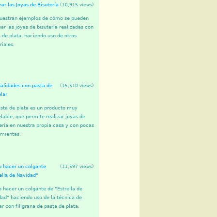
ar las Joyas de Bisutería
(10,915 views)
uestran ejemplos de cómo se pueden
ar las joyas de bisutería realizadas con
 de plata, haciendo uso de otros
iales.
alidades con pasta de
(15,510 views)
lar
sta de plata es un producto muy
able, que permite realizar joyas de
ería en nuestra propia casa y con pocas
amientas.
 hacer un colgante
(11,597 views)
ella de Navidad"
hacer un colgante de "Estrella de
ad" haciendo uso de la técnica de
ar con filigrana de pasta de plata.