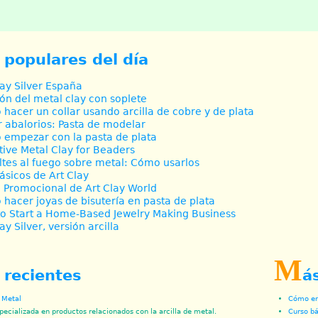
 populares del día
lay Silver España
ón del metal clay con soplete
hacer un collar usando arcilla de cobre y de plata
 abalorios: Pasta de modelar
empezar con la pasta de plata
tive Metal Clay for Beaders
tes al fuego sobre metal: Cómo usarlos
Básicos de Art Clay
 Promocional de Art Clay World
hacer joyas de bisutería en pasta de plata
o Start a Home-Based Jewelry Making Business
ay Silver, versión arcilla
M
 recientes
á
e Metal
Cómo env
pecializada en productos relacionados con la arcilla de metal.
Curso bá