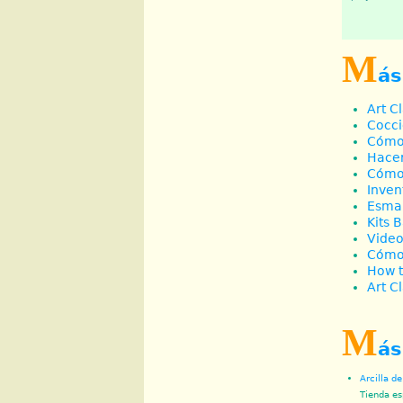
M
ás
Art C
Cocci
Cómo 
Hacer
Cómo 
Inven
Esmal
Kits 
Video
Cómo 
How t
Art Cl
M
ás
Arcilla d
Tienda es