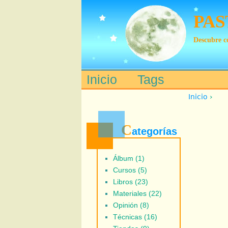
PAS
Descubre có
Inicio
Tags
Main menu
Inicio
›
C
ategorías
Álbum (1)
Cursos (5)
Libros (23)
Materiales (22)
Opinión (8)
Técnicas (16)