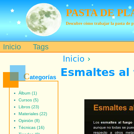
PASTA DE PL
Descubre cómo trabajar la pasta de p
Inicio
Tags
Main menu
Inicio
›
Esmaltes al
C
ategorías
Álbum (1)
Cursos (5)
Libros (23)
Materiales (22)
Opinión (8)
Técnicas (16)