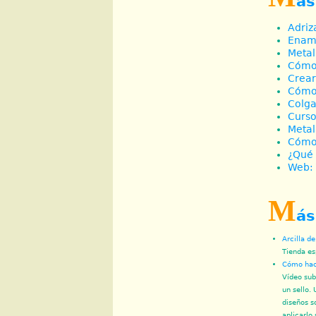
ás
Adriz
Ename
Metal
Cómo 
Crear
Cómo 
Colg
Curso
Metal
Cómo 
¿Qué 
Web: 
M
ás
Arcilla d
Tienda es
Cómo hace
Vídeo sub
un sello.
diseños s
aplicarlo 