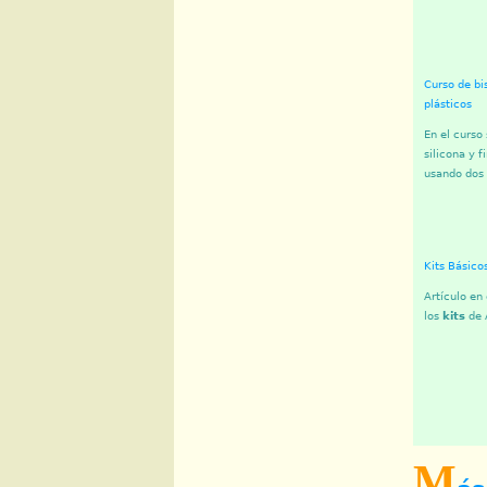
Curso de bi
plásticos
En el curso
silicona y 
usando dos 
Kits Básico
Artículo en 
los
kits
de A
M