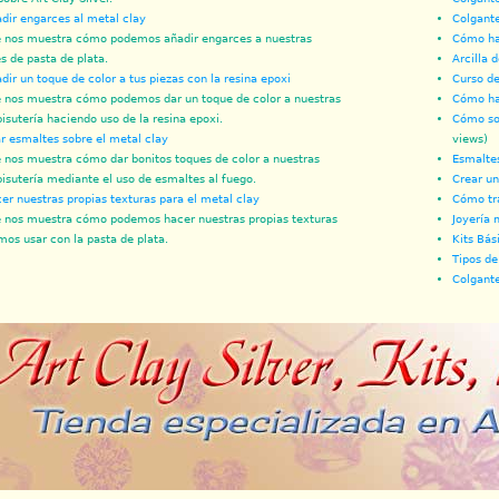
ir engarces al metal clay
Colgant
 nos muestra cómo podemos añadir engarces a nuestras
Cómo hac
s de pasta de plata.
Arcilla 
ir un toque de color a tus piezas con la resina epoxi
Curso de 
 nos muestra cómo podemos dar un toque de color a nuestras
Cómo ha
bisutería haciendo uso de la resina epoxi.
Cómo sol
 esmaltes sobre el metal clay
views)
 nos muestra cómo dar bonitos toques de color a nuestras
Esmaltes
bisutería mediante el uso de esmaltes al fuego.
Crear un 
r nuestras propias texturas para el metal clay
Cómo tra
 nos muestra cómo podemos hacer nuestras propias texturas
Joyería 
os usar con la pasta de plata.
Kits Bás
Tipos de
Colgante