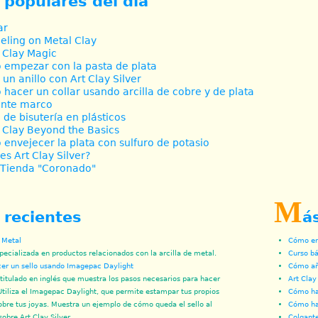
 populares del día
ar
ling on Metal Clay
 Clay Magic
empezar con la pasta de plata
 un anillo con Art Clay Silver
hacer un collar usando arcilla de cobre y de plata
ante marco
 de bisutería en plásticos
 Clay Beyond the Basics
envejecer la plata con sulfuro de potasio
es Art Clay Silver?
Tienda "Coronado"
M
 recientes
á
e Metal
Cómo env
pecializada en productos relacionados con la arcilla de metal.
Curso bá
r un sello usando Imagepac Daylight
Cómo aña
titulado en inglés que muestra los pasos necesarios para hacer
Art Clay
 Utiliza el Imagepac Daylight, que permite estampar tus propios
Cómo hac
obre tus joyas. Muestra un ejemplo de cómo queda el sello al
Cómo ha
sobre Art Clay Silver.
Colgante