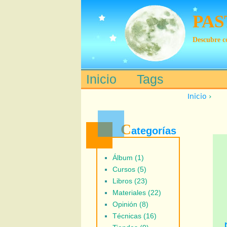
PAS
Descubre có
Inicio
Tags
Main menu
Inicio
›
C
ategorías
Álbum (1)
Cursos (5)
Libros (23)
Materiales (22)
Opinión (8)
Técnicas (16)