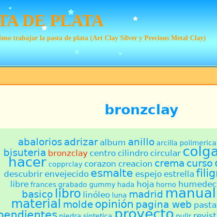
TA DE PLATA
mo trabajar la pasta de plata (Art Clay Silver y Precious Metal Clay)
bronzclay
abalorios
adrizar
anillo
album
arcilla polimerica
colg
bisuteria
bronzclay
centro
cilindro
circular
hacer
crema
curso
corazon
creacion
copprclay
esmalte
fili
descubrir
envejecido
espejo
estrella
libre
hoja
humedec
frances
grabado
gummy
hada
horno
manual
libro
basico
madrid
linóleo
luna
material
opinión
molde
pagina web
pasta
proyecto
pendientes
revis
piedra sintetica
pulir