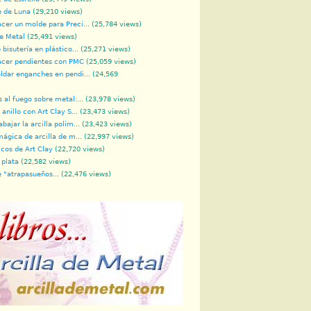
e de Luna
(29,210 views)
er un molde para Preci...
(25,784 views)
de Metal
(25,491 views)
bisutería en plástico...
(25,271 views)
cer pendientes con PMC
(25,059 views)
dar enganches en pendi...
(24,569
 al fuego sobre metal:...
(23,978 views)
anillo con Art Clay S...
(23,473 views)
bajar la arcilla polim...
(23,423 views)
mágica de arcilla de m...
(22,997 views)
icos de Art Clay
(22,720 views)
 plata
(22,582 views)
 "atrapasueños...
(22,476 views)