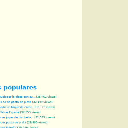
s populares
ejecer la plata con su...
(35,762 views)
sico de pasta de plata
(32,149 views)
dir un toque de color...
(32,112 views)
 Silver España
(32,059 views)
er joyas de bisutería...
(31,523 views)
cer pasta de plata
(29,890 views)
 de Estrella
(29,449 views)