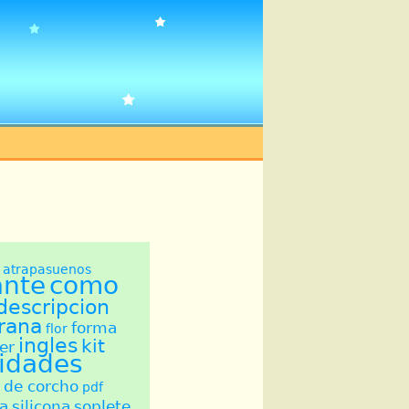
atrapasuenos
ante
como
descripcion
grana
forma
flor
ingles
kit
er
idades
 de corcho
pdf
ta
silicona
soplete