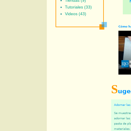
Tiendas (9)
Tutoriales (33)
Videos (43)
Cómo ha
S
uge
Adornar las
Se muestra
adornar las
pasta de pl
materiales.