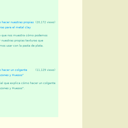
 hacer nuestras propias
(20,172 views)
ras para el metal clay
o que nos muestra cómo podemos
 nuestras propias texturas que
os usar con la pasta de plata.
 hacer un colgante
(11,129 views)
azones y Huesos"
ial que explica cómo hacer un colgante
azones y Huesos".