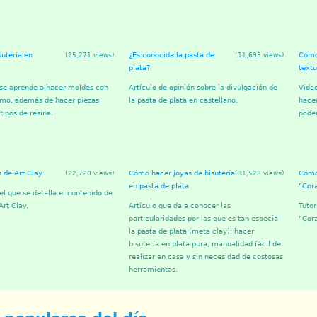
sutería en
¿Es conocida la pasta de
Cómo
(25,271 views)
(11,695 views)
plata?
textu
 se aprende a hacer moldes con
Artículo de opinión sobre la divulgación de
Vide
fimo, además de hacer piezas
la pasta de plata en castellano.
hacer
tipos de resina.
podem
s de Art Clay
Cómo hacer joyas de bisutería
Cómo
(22,720 views)
(31,523 views)
en pasta de plata
"Cor
el que se detalla el contenido de
rt Clay.
Artículo que da a conocer las
Tutor
particularidades por las que es tan especial
"Cor
la pasta de plata (meta clay): hacer
bisutería en plata pura, manualidad fácil de
realizar en casa y sin necesidad de costosas
herramientas.