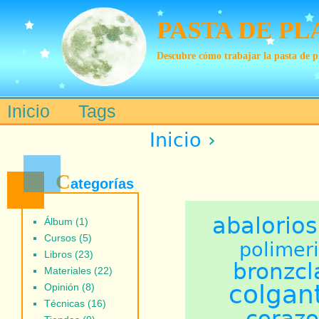
PASTA DE PL
Descubre cómo trabajar la pasta de p
Inicio
Tags
Main menu
Inicio
›
C
ategorías
abalorios
Álbum (1)
Cursos (5)
polimer
Libros (23)
bronzcl
Materiales (22)
colgan
Opinión (8)
Técnicas (16)
coraz