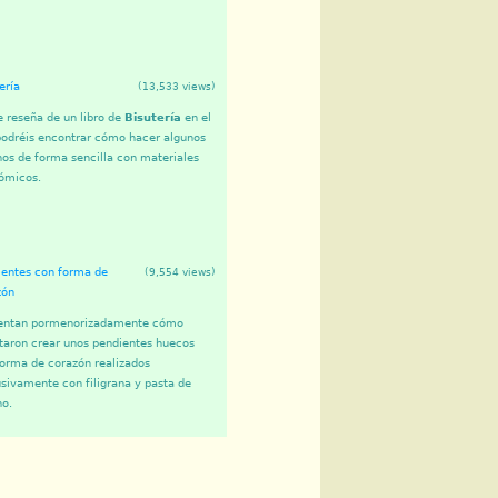
ería
(13,533 views)
 reseña de un libro de
Bisutería
en el
podréis encontrar cómo hacer algunos
os de forma sencilla con materiales
ómicos.
ientes con forma de
(9,554 views)
zón
ntan pormenorizadamente cómo
taron crear unos pendientes huecos
orma de corazón realizados
sivamente con filigrana y pasta de
ho.