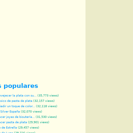
s populares
ejecer la plata con su...
(35,773 views)
sico de pasta de plata
(32,157 views)
dir un toque de color...
(32,118 views)
 Silver España
(32,070 views)
er joyas de bisutería...
(31,530 views)
cer pasta de plata
(29,901 views)
 de Estrella
(29,457 views)
e de Luna
(29,216 views)