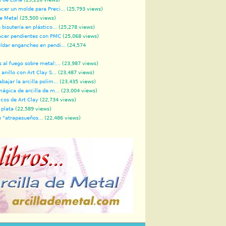
er un molde para Preci...
(25,793 views)
de Metal
(25,500 views)
bisutería en plástico...
(25,278 views)
cer pendientes con PMC
(25,068 views)
dar enganches en pendi...
(24,574
 al fuego sobre metal:...
(23,987 views)
anillo con Art Clay S...
(23,487 views)
bajar la arcilla polim...
(23,435 views)
mágica de arcilla de m...
(23,004 views)
icos de Art Clay
(22,734 views)
 plata
(22,589 views)
 "atrapasueños...
(22,486 views)