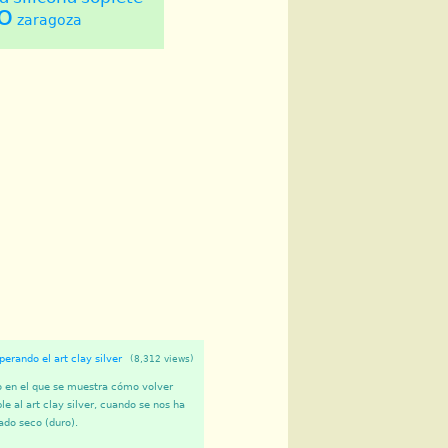
o
zaragoza
erando el art clay silver
(8,312 views)
o en el que se muestra cómo volver
ble al art clay silver, cuando se nos ha
do seco (duro).