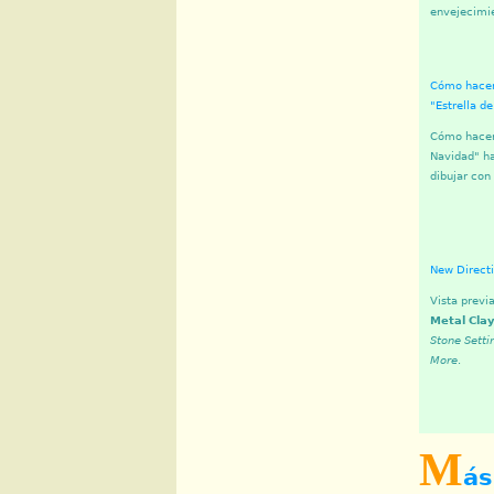
envejecimi
Cómo hacer
"Estrella d
Cómo hacer 
Navidad" ha
dibujar con 
New Directi
Vista previa
Metal Cla
Stone Setti
More
.
M
ás