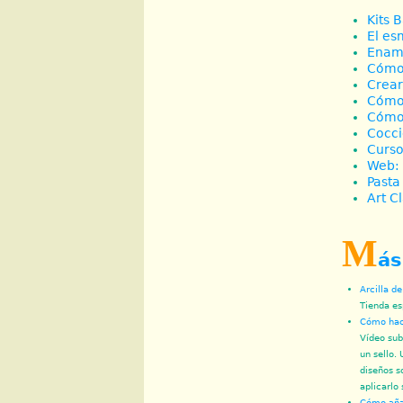
Kits 
El es
Ename
Cómo 
Crear
Cómo 
Cómo 
Cocci
Curso
Web: 
Pasta
Art C
M
ás
Arcilla d
Tienda es
Cómo hace
Vídeo sub
un sello.
diseños s
aplicarlo 
Cómo añad