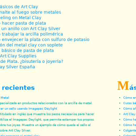
Básicos de Art Clay
malte al fuego sobre metales
ling on Metal Clay
hacer pasta de plata
 un anillo con Art Clay Silver
trabajar la arcilla polimérica
envejecer la plata con sulfuro de potasio
ón del metal clay con soplete
 básico de pasta de plata
Art Clay Supplies
 de Plata, ¿bisutería o joyería?
lay Silver España
M
 recientes
á
e Metal
Cómo env
pecializada en productos relacionados con la arcilla de metal.
Curso bá
r un sello usando Imagepac Daylight
Cómo aña
titulado en inglés que muestra los pasos necesarios para hacer
Art Clay
 Utiliza el Imagepac Daylight, que permite estampar tus propios
Cómo hac
obre tus joyas. Muestra un ejemplo de cómo queda el sello al
Cómo ha
sobre Art Clay Silver.
Colgante
ir engarces al metal clay
Colgant