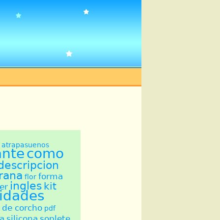
atrapasuenos
ante
como
descripcion
grana
forma
flor
ingles
kit
er
idades
 de corcho
pdf
ta
silicona
soplete