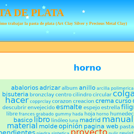
TA DE PLATA
mo trabajar la pasta de plata (Art Clay Silver y Precious Metal Clay)
horno
abalorios
adrizar
anillo
album
arcilla polimerica
colg
bisuteria
bronzclay
centro
cilindro
circular
hacer
crema
curso
corazon
creacion
copprclay
esmalte
fili
descubrir
envejecido
espejo
estrella
libre
hoja
humedec
frances
grabado
gummy
hada
horno
manual
libro
basico
madrid
linóleo
luna
material
opinión
molde
pagina web
pasta
proyecto
pendientes
revis
piedra sintetica
pulir