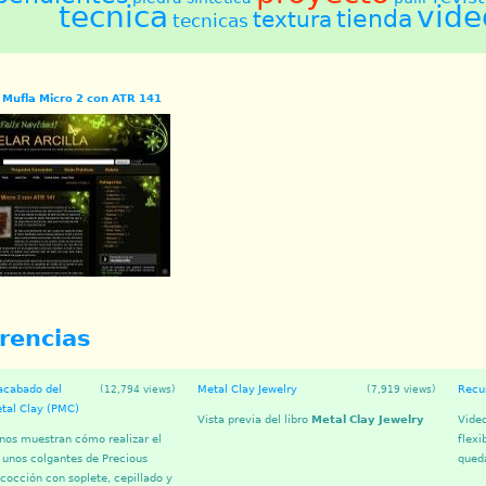
tecnica
vide
tienda
textura
tecnicas
 Mufla Micro 2 con ATR 141
rencias
 acabado del
Metal Clay Jewelry
Recup
(12,794 views)
(7,919 views)
tal Clay (PMC)
Vista previa del libro
Metal Clay Jewelry
Vide
nos muestran cómo realizar el
flexi
unos colgantes de Precious
queda
 cocción con soplete, cepillado y