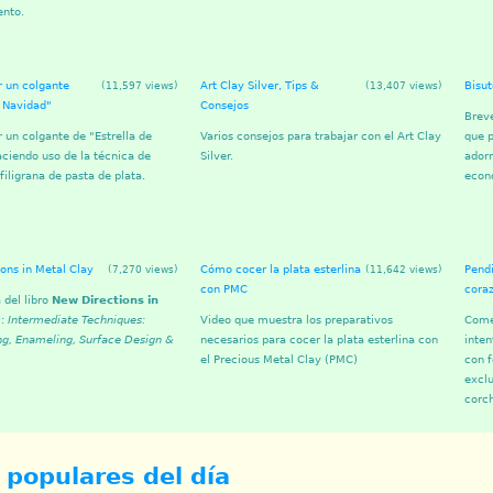
ento.
 un colgante
Art Clay Silver, Tips &
Bisut
(11,597 views)
(13,407 views)
e Navidad"
Consejos
Breve
un colgante de "Estrella de
Varios consejos para trabajar con el Art Clay
que 
ciendo uso de la técnica de
Silver.
adorn
filigrana de pasta de plata.
econ
ons in Metal Clay
Cómo cocer la plata esterlina
Pend
(7,270 views)
(11,642 views)
con PMC
cora
 del libro
New Directions in
y
:
Intermediate Techniques:
Video que muestra los preparativos
Come
ng, Enameling, Surface Design &
necesarios para cocer la plata esterlina con
inten
el Precious Metal Clay (PMC)
con f
exclu
corc
 populares del día