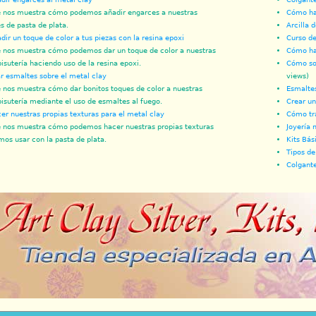
 nos muestra cómo podemos añadir engarces a nuestras
Cómo hac
s de pasta de plata.
Arcilla 
ir un toque de color a tus piezas con la resina epoxi
Curso de 
 nos muestra cómo podemos dar un toque de color a nuestras
Cómo ha
bisutería haciendo uso de la resina epoxi.
Cómo sol
 esmaltes sobre el metal clay
views)
 nos muestra cómo dar bonitos toques de color a nuestras
Esmaltes
bisutería mediante el uso de esmaltes al fuego.
Crear un 
r nuestras propias texturas para el metal clay
Cómo tra
 nos muestra cómo podemos hacer nuestras propias texturas
Joyería 
os usar con la pasta de plata.
Kits Bás
Tipos de
Colgante