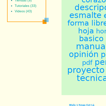
Tiendas (9)
descrip
Tutoriales (33)
Videos (43)
esmalte
forma libr
hoja
ho
basico
manual
opinión
p
pe
pdf
proyecto
tecnic
Web: L'Ange Est Là