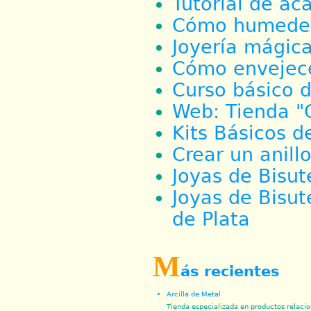
Tutorial de ac
Cómo humedece
Joyería mágica
Cómo envejecer
Curso básico d
Web: Tienda "
Kits Básicos d
Crear un anillo
Joyas de Bisut
Joyas de Bisu
de Plata
M
ás recientes
Arcilla de Metal
Tienda especializada en productos relacio