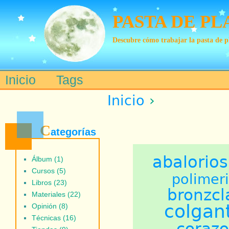
PASTA DE PL
Descubre cómo trabajar la pasta de p
Inicio
Tags
Main menu
Inicio
›
C
ategorías
abalorios
Álbum (1)
Cursos (5)
polimer
Libros (23)
bronzcl
Materiales (22)
colgan
Opinión (8)
Técnicas (16)
coraz