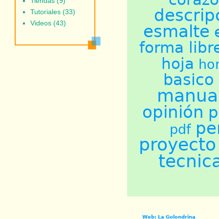
Tiendas (9)
descrip
Tutoriales (33)
Videos (43)
esmalte
forma libr
hoja
ho
basico
manual
opinión
p
pe
pdf
proyecto
tecnic
Web: La Golondrina