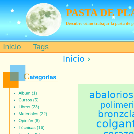
PASTA DE PL
Descubre cómo trabajar la pasta de p
Inicio
Tags
Main menu
Inicio
›
C
ategorías
abalorios
Álbum (1)
Cursos (5)
polimer
Libros (23)
bronzcl
Materiales (22)
colgan
Opinión (8)
Técnicas (16)
coraz